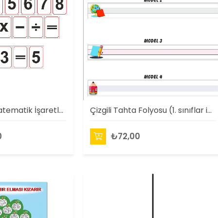
Rakamlar ve Matematik İşaretleri Magneti (75 Parça)
Çizgili Tahta Folyosu (1. sınıflar için)
0
₺72,00