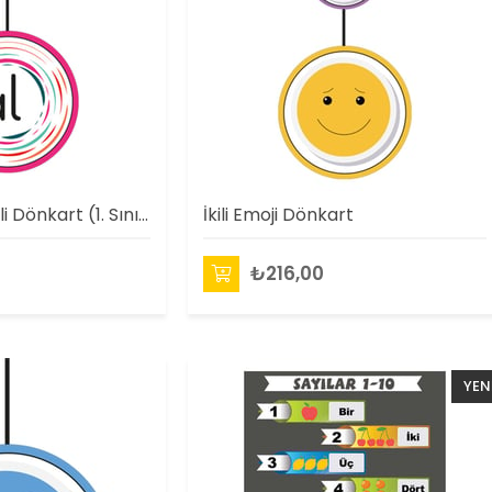
Harf ve Hece İkili Dönkart (1. Sınıflar İçin)
İkili Emoji Dönkart
₺216,00
YEN
ÜRÜ