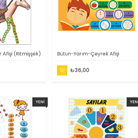
 Afişi (Ritmişşek)
Bütün-Yarım-Çeyrek Afişi
₺36,00
YENI
YEN
ÜRÜN
ÜRÜ