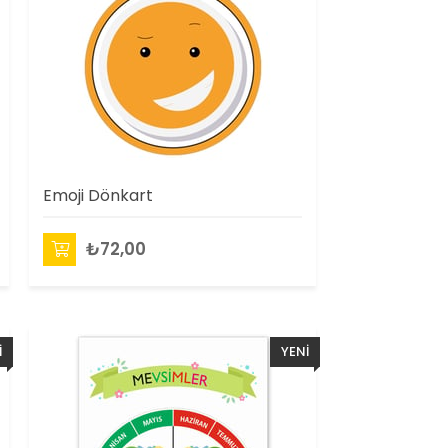
Emoji Dönkart
₺72,00
I
YENI
N
ÜRÜN