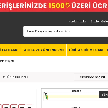
Hakkımızda
Sizden Gele
JİTAL BASKI
TABELA VE YÖNLENDİRME
TÜBİTAK BİLİM FUARI
ınıf Afişleri
29 Ürün
YEN
ÜRÜ