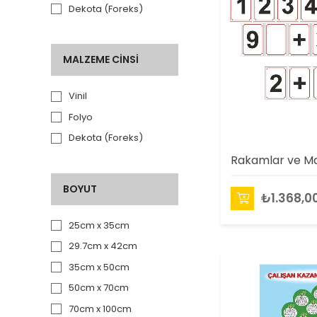
Dekota (Foreks)
MALZEME CINSI
Vinil
Folyo
Dekota (Foreks)
BOYUT
₺1.368,0
25cm x 35cm
29.7cm x 42cm
35cm x 50cm
50cm x 70cm
70cm x 100cm