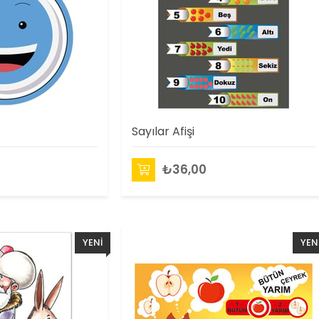
Sayılar Afişi
₺36,00
YENI
YEN
ÜRÜN
ÜRÜ