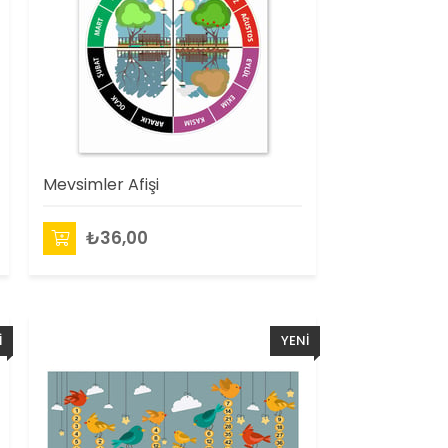
Mevsimler Afişi
₺36,00
I
YENI
N
ÜRÜN