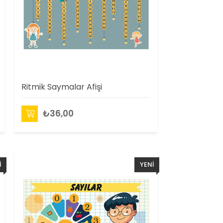
Ritmik Saymalar Afişi
₺36,00
I
YENI
N
ÜRÜN