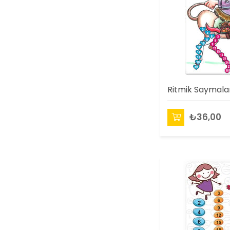
Ritmik Saymalar
₺36,00