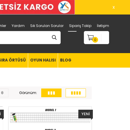
x
nler
Yardım
Sık Sorulan Sorular
Sipariş Takip
İletişim
0
SIRA ÖRTÜSÜ
OYUN HALISI
BLOG
I
YENI
N
ÜRÜN