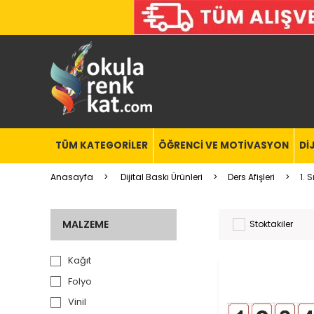
TÜM KATEGORİLER
ÖĞRENCİ VE MOTİVASYON
Dİ
Anasayfa
Dijital Baskı Ürünleri
Ders Afişleri
1. S
MALZEME
Stoktakiler
Kağıt
Folyo
Vinil