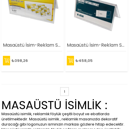
Masaüstü İsim-Reklam Standı(12X28cm)
Masaüstü İsim-Reklam Standı(15X300mm)
₺398,26
₺458,05
1
MASAÜSTÜ İSİMLİK :
Masaüstü isimlik, reklamlık föylük çeşitli boyut ve ebatlarda
üretilmektedir. Masaüstü isimlik , reklamlık masanızda dekoratif
duracağı gibi logonuzun isminizin markası gözlere hitap edecektir.