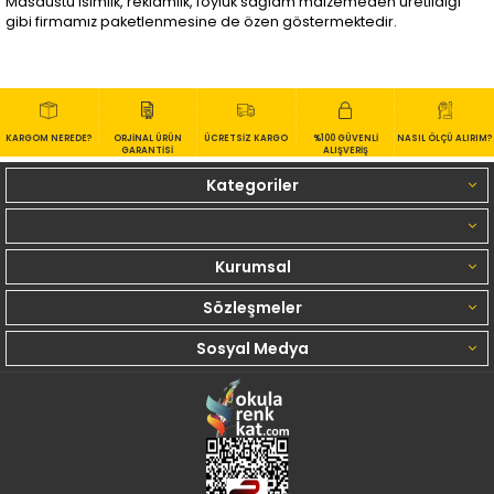
Masaüstü isimlik, reklamlık, föylük sağlam malzemeden üretildiği
gibi firmamız paketlenmesine de özen göstermektedir.
KARGOM NEREDE?
ORJİNAL ÜRÜN
ÜCRETSİZ KARGO
%100 GÜVENLİ
NASIL ÖLÇÜ ALIRIM?
GARANTİSİ
ALIŞVERİŞ
Kategoriler
Kurumsal
Sözleşmeler
Sosyal Medya