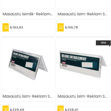
Masaüstü İsimlik-Reklamlık(297X105mm)
Masaüstü İsim-Reklam Standı(55X90mm)
₺193,92
₺136,78
YENI
ÜRÜN
Masaüstü İsim-Reklam Standı(72X150mm)
Masaüstü İsim-Reklam Standı(72X200mm)
₺229,46
₺228,41