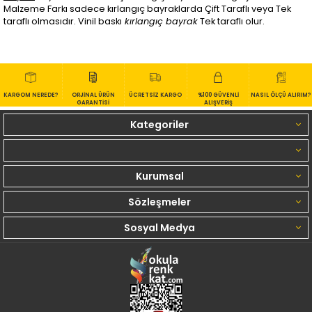
Malzeme Farkı sadece kırlangıç bayraklarda Çift Taraflı veya Tek
taraflı olmasıdır. Vinil baskı
kırlangıç bayrak
Tek taraflı olur.
KARGOM NEREDE?
ORJİNAL ÜRÜN
ÜCRETSİZ KARGO
%100 GÜVENLİ
NASIL ÖLÇÜ ALIRIM?
GARANTİSİ
ALIŞVERİŞ
Kategoriler
Kurumsal
Sözleşmeler
Sosyal Medya