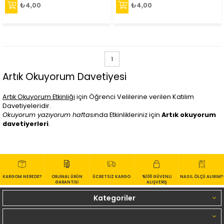
₺4,00
₺4,00
1
Artık Okuyorum Davetiyesi
Artık Okuyorum Etkinliği
için Öğrenci Velilerine verilen Katılım
Davetiyeleridir.
Okuyorum yazıyorum haftası
nda Etkinlikleriniz için
Artık okuyorum
davetiyerleri
.
KARGOM NEREDE?
ORJİNAL ÜRÜN
ÜCRETSİZ KARGO
%100 GÜVENLİ
NASIL ÖLÇÜ ALIRIM?
GARANTİSİ
ALIŞVERİŞ
Kategoriler