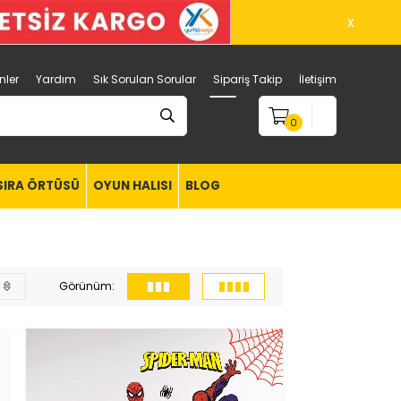
x
nler
Yardım
Sık Sorulan Sorular
Sipariş Takip
İletişim
0
SIRA ÖRTÜSÜ
OYUN HALISI
BLOG