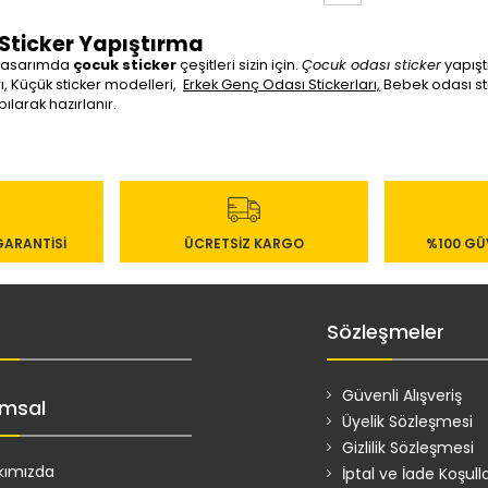
Sticker Yapıştırma
 tasarımda
çocuk sticker
çeşitleri sizin için.
Çocuk odası sticker
yapışt
ı, Küçük sticker modelleri,
Erkek Genç Odası Stickerları,
Bebek odası sti
pılarak hazırlanır.
GARANTİSİ
ÜCRETSİZ KARGO
%100 GÜV
Sözleşmeler
Güvenli Alışveriş
msal
Üyelik Sözleşmesi
Gizlilik Sözleşmesi
kımızda
İptal ve İade Koşulla