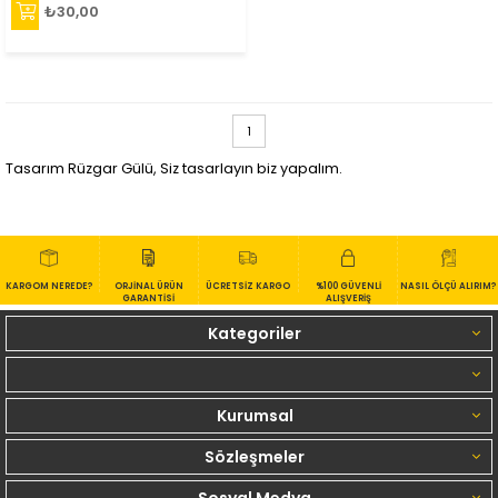
₺30,00
1
Tasarım Rüzgar Gülü, Siz tasarlayın biz yapalım.
KARGOM NEREDE?
ORJİNAL ÜRÜN
ÜCRETSİZ KARGO
%100 GÜVENLİ
NASIL ÖLÇÜ ALIRIM?
GARANTİSİ
ALIŞVERİŞ
Kategoriler
Kurumsal
Sözleşmeler