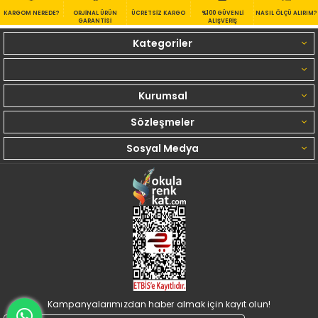
KARGOM NEREDE?
ORJİNAL ÜRÜN
ÜCRETSİZ KARGO
%100 GÜVENLİ
NASIL ÖLÇÜ ALIRIM?
GARANTİSİ
ALIŞVERİŞ
Kategoriler
Kurumsal
Sözleşmeler
Sosyal Medya
Kampanyalarımızdan haber almak için kayıt olun!