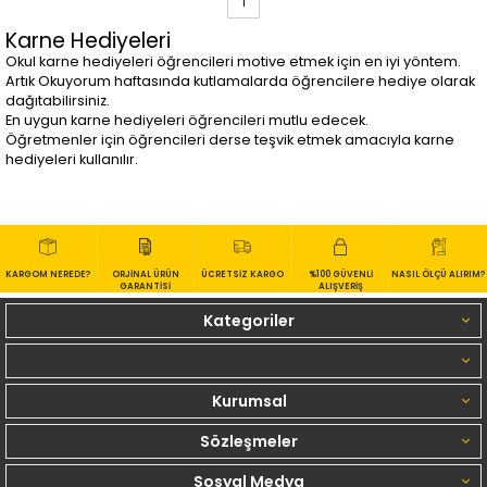
1
Karne Hediyeleri
Okul karne hediyeleri öğrencileri motive etmek için en iyi yöntem.
Artık Okuyorum haftasında kutlamalarda öğrencilere hediye olarak
dağıtabilirsiniz.
En uygun karne hediyeleri öğrencileri mutlu edecek.
Öğretmenler için öğrencileri derse teşvik etmek amacıyla karne
hediyeleri kullanılır.
KARGOM NEREDE?
ORJİNAL ÜRÜN
ÜCRETSİZ KARGO
%100 GÜVENLİ
NASIL ÖLÇÜ ALIRIM?
GARANTİSİ
ALIŞVERİŞ
Kategoriler
Kurumsal
Sözleşmeler
Sosyal Medya