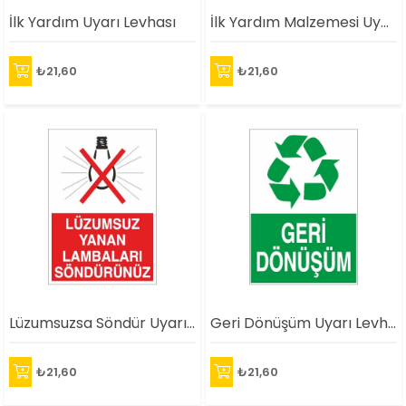
İlk Yardım Uyarı Levhası
İlk Yardım Malzemesi Uyarı Levhası
₺21,60
₺21,60
Lüzumsuzsa Söndür Uyarı Levhası
Geri Dönüşüm Uyarı Levhası
₺21,60
₺21,60