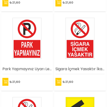
₺21,60
₺21,60
Park Yapmayınız Uyarı Levhası
Sigara İçmek Yasaktır İkaz Levhası
₺21,60
₺21,60