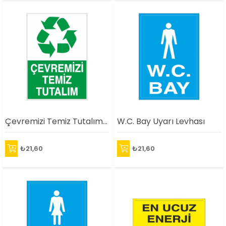
Çevremizi Temiz Tutalım Uyarı Levhası
W.C. Bay Uyarı Levhası
₺21,60
₺21,60