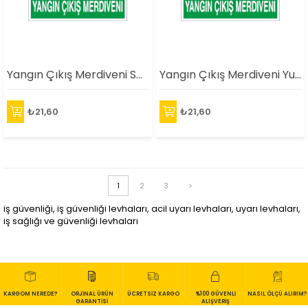
Yangın Çıkış Merdiveni Sağ Ok Uyarı Levhası
Yangın Çıkış Merdiveni Yukarı Ok Uyarı Levhası
₺21,60
₺21,60
1
2
3
>
iş güvenliği, iş güvenliği levhaları, acil uyarı levhaları, uyarı levhaları,
iş sağlığı ve güvenliği levhaları
KARGOM NEREDE?
ORJİNAL ÜRÜN
ÜCRETSİZ KARGO
%100 GÜVENLİ
NASIL ÖLÇÜ ALIRIM?
GARANTİSİ
ALIŞVERİŞ