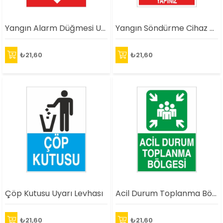
Yangın Alarm Düğmesi Uyarı Levhası
Yangın Söndürme Cihaz Kontrolü Uyarı Levhası
₺21,60
₺21,60
Çöp Kutusu Uyarı Levhası
Acil Durum Toplanma Bölgesi Uyarı Levhası
₺21,60
₺21,60