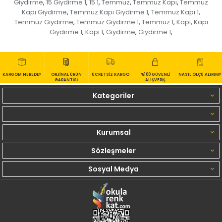
Giydirme
15 Giydirme 1
15 1
Temmuz
Temmuz Kapı
Temmuz
,
,
,
,
,
Kapı Giydirme
Temmuz Kapı Giydirme 1
Temmuz Kapı 1
,
,
,
Temmuz Giydirme
Temmuz Giydirme 1
Temmuz 1
Kapı
Kapı
,
,
,
,
Giydirme 1
Kapı 1
Giydirme
Giydirme 1
,
,
,
,
KARGOM NEREDE?
ORJİNAL ÜRÜN
ÜCRETSİZ KARGO
%100 GÜVENLİ
NASIL ÖLÇÜ ALIRIM?
GARANTİSİ
ALIŞVERİŞ
Kategoriler
Kurumsal
Sözleşmeler
Sosyal Medya