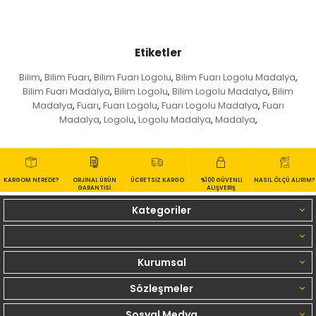
Etiketler
Bilim
Bilim Fuarı
Bilim Fuarı Logolu
Bilim Fuarı Logolu Madalya
,
,
,
,
Bilim Fuarı Madalya
Bilim Logolu
Bilim Logolu Madalya
Bilim
,
,
,
Madalya
Fuarı
Fuarı Logolu
Fuarı Logolu Madalya
Fuarı
,
,
,
,
Madalya
Logolu
Logolu Madalya
Madalya
,
,
,
,
KARGOM NEREDE?
ORJİNAL ÜRÜN
ÜCRETSİZ KARGO
%100 GÜVENLİ
NASIL ÖLÇÜ ALIRIM?
GARANTİSİ
ALIŞVERİŞ
Kategoriler
Kurumsal
Sözleşmeler
Sosyal Medya