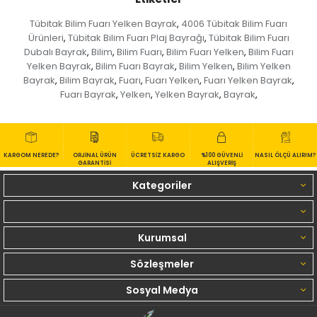
Tübitak Bilim Fuarı Yelken Bayrak
4006 Tübitak Bilim Fuarı
,
Ürünleri
Tübitak Bilim Fuarı Plaj Bayrağı
Tübitak Bilim Fuarı
,
,
Dubalı Bayrak
Bilim
Bilim Fuarı
Bilim Fuarı Yelken
Bilim Fuarı
,
,
,
,
Yelken Bayrak
Bilim Fuarı Bayrak
Bilim Yelken
Bilim Yelken
,
,
,
Bayrak
Bilim Bayrak
Fuarı
Fuarı Yelken
Fuarı Yelken Bayrak
,
,
,
,
,
Fuarı Bayrak
Yelken
Yelken Bayrak
Bayrak
,
,
,
,
KARGOM NEREDE?
ORJİNAL ÜRÜN
ÜCRETSİZ KARGO
%100 GÜVENLİ
NASIL ÖLÇÜ ALIRIM?
GARANTİSİ
ALIŞVERİŞ
Kategoriler
Kurumsal
Sözleşmeler
Sosyal Medya