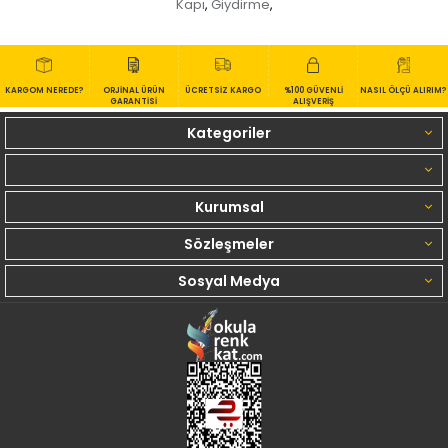
Kapı
Giydirme
,
,
KARGOM NEREDE?
ORJİNAL ÜRÜN
ÜCRETSİZ KARGO
%100 GÜVENLİ
NASIL ÖLÇÜ ALIRIM?
GARANTİSİ
ALIŞVERİŞ
Kategoriler
Kurumsal
Sözleşmeler
Sosyal Medya