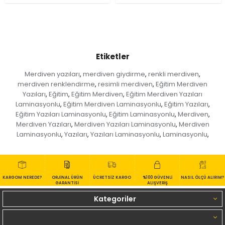
Etiketler
Merdiven yazıları
merdiven giydirme
renkli merdiven
,
,
,
merdiven renklendirme
resimli merdiven
Eğitim Merdiven
,
,
Yazıları
Eğitim
Eğitim Merdiven
Eğitim Merdiven Yazıları
,
,
,
Laminasyonlu
Eğitim Merdiven Laminasyonlu
Eğitim Yazıları
,
,
,
Eğitim Yazıları Laminasyonlu
Eğitim Laminasyonlu
Merdiven
,
,
,
Merdiven Yazıları
Merdiven Yazıları Laminasyonlu
Merdiven
,
,
Laminasyonlu
Yazıları
Yazıları Laminasyonlu
Laminasyonlu
,
,
,
,
KARGOM NEREDE?
ORJİNAL ÜRÜN
ÜCRETSİZ KARGO
%100 GÜVENLİ
NASIL ÖLÇÜ ALIRIM?
GARANTİSİ
ALIŞVERİŞ
Kategoriler