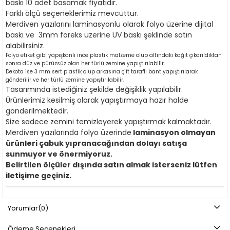
baskı 10 adet basamak fiyatıdır.
Farklı ölçü seçeneklerimiz mevcuttur.
Merdiven yazılarını laminasyonlu olarak folyo üzerine dijital
baskı ve 3mm foreks üzerine UV baskı şeklinde satın
alabilirsiniz.
Folyo etiket gibi yapışkanlı ince plastik malzeme olup altındaki kağıt çıkarıldıktan
sonra düz ve pürüzsüz olan her türlü zemine yapıştırılabilir.
Dekota ise 3 mm sert plastik olup arkasına çift taraflı bant yapıştırılarak
gönderilir ve her türlü zemine yapıştırılabilir.
Tasarımında istediğiniz şekilde değişiklik yapılabilir.
Ürünlerimiz kesilmiş olarak yapıştırmaya hazır halde
gönderilmektedir.
Size sadece zemini temizleyerek yapıştırmak kalmaktadır.
Merdiven yazılarında folyo üzerinde
laminasyon olmayan
ürünleri çabuk yıpranacağından dolayı satışa
sunmuyor ve önermiyoruz.
Belirtilen ölçüler dışında satın almak isterseniz lütfen
iletişime geçiniz.
Yorumlar
(0)
Ödeme Seçenekleri