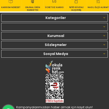
KARGOM NEREDE?
ORJİNAL ÜRÜN
ÜCRETSİZ KARGO
%100 GÜVENLİ
NASIL ÖLÇÜ ALIRIM?
GARANTİSİ
ALIŞVERİŞ
Kategoriler
Kurumsal
Sözleşmeler
Sosyal Medya
Kampanyalarımızdan haber almak için kayıt olun!