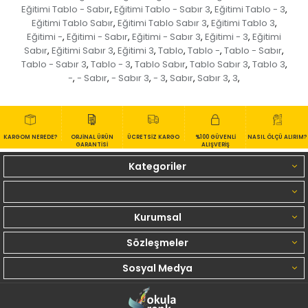
Eğitimi Tablo - Sabır
Eğitimi Tablo - Sabır 3
Eğitimi Tablo - 3
,
,
,
Eğitimi Tablo Sabır
Eğitimi Tablo Sabır 3
Eğitimi Tablo 3
,
,
,
Eğitimi -
Eğitimi - Sabır
Eğitimi - Sabır 3
Eğitimi - 3
Eğitimi
,
,
,
,
Sabır
Eğitimi Sabır 3
Eğitimi 3
Tablo
Tablo -
Tablo - Sabır
,
,
,
,
,
,
Tablo - Sabır 3
Tablo - 3
Tablo Sabır
Tablo Sabır 3
Tablo 3
,
,
,
,
,
-
- Sabır
- Sabır 3
- 3
Sabır
Sabır 3
3
,
,
,
,
,
,
,
KARGOM NEREDE?
ORJİNAL ÜRÜN
ÜCRETSİZ KARGO
%100 GÜVENLİ
NASIL ÖLÇÜ ALIRIM?
GARANTİSİ
ALIŞVERİŞ
Kategoriler
Kurumsal
Sözleşmeler
Sosyal Medya