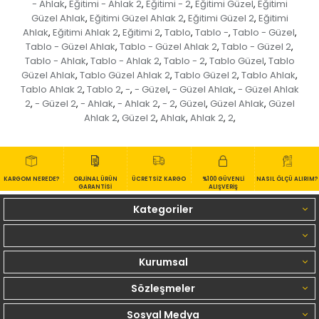
- Ahlak
Eğitimi - Ahlak 2
Eğitimi - 2
Eğitimi Güzel
Eğitimi
,
,
,
,
Güzel Ahlak
Eğitimi Güzel Ahlak 2
Eğitimi Güzel 2
Eğitimi
,
,
,
Ahlak
Eğitimi Ahlak 2
Eğitimi 2
Tablo
Tablo -
Tablo - Güzel
,
,
,
,
,
,
Tablo - Güzel Ahlak
Tablo - Güzel Ahlak 2
Tablo - Güzel 2
,
,
,
Tablo - Ahlak
Tablo - Ahlak 2
Tablo - 2
Tablo Güzel
Tablo
,
,
,
,
Güzel Ahlak
Tablo Güzel Ahlak 2
Tablo Güzel 2
Tablo Ahlak
,
,
,
,
Tablo Ahlak 2
Tablo 2
-
- Güzel
- Güzel Ahlak
- Güzel Ahlak
,
,
,
,
,
2
- Güzel 2
- Ahlak
- Ahlak 2
- 2
Güzel
Güzel Ahlak
Güzel
,
,
,
,
,
,
,
Ahlak 2
Güzel 2
Ahlak
Ahlak 2
2
,
,
,
,
,
KARGOM NEREDE?
ORJİNAL ÜRÜN
ÜCRETSİZ KARGO
%100 GÜVENLİ
NASIL ÖLÇÜ ALIRIM?
GARANTİSİ
ALIŞVERİŞ
Kategoriler
Kurumsal
Sözleşmeler
Sosyal Medya