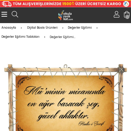
0
Anasayfa
Dijital Baskı Ürünleri
Değerler Eğitimi
Değerler Eğitimi Tabloları
Değerler Eğitimi Tablo - Güzel Ahlak 2