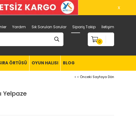
x
nler
Yardım
Sık Sorulan Sorular
Sipariş Takip
İletişim
0
SIRA ÖRTÜSÜ
OYUN HALISI
BLOG
< < Önceki Sayfaya Dön
lı Yelpaze