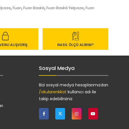
elpaze
Fuarı
Fuarı Baskılı
Fuarı Baskılı Yelpaze
Fuarı
,
,
,
,
ENLİ ALIŞVERİŞ
NASIL ÖLÇÜ ALIRIM?
Sosyal Medya
Bizi sosyal medya hesaplarımızdan
/okularenkkat
kullanıcı adı ile
takip edebilirsiniz
rı