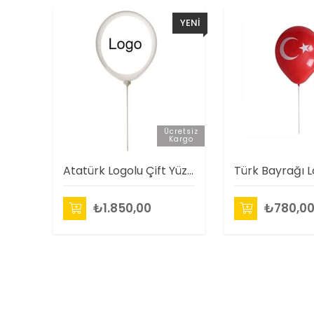
YENI
ÜRÜN
Ücretsiz
Kargo
Atatürk Logolu Çift Yüz Baskılı Balon (100 Adet )
₺1.850,00
₺780,0