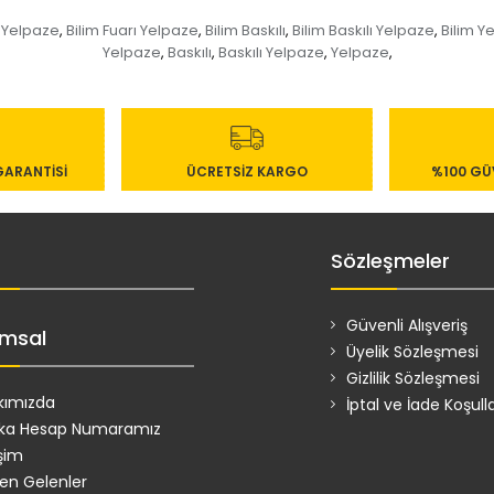
ı Yelpaze
Bilim Fuarı Yelpaze
Bilim Baskılı
Bilim Baskılı Yelpaze
Bilim Y
,
,
,
,
Yelpaze
Baskılı
Baskılı Yelpaze
Yelpaze
,
,
,
,
GARANTİSİ
ÜCRETSİZ KARGO
%100 GÜV
Sözleşmeler
Güvenli Alışveriş
msal
Üyelik Sözleşmesi
Gizlilik Sözleşmesi
kımızda
İptal ve İade Koşulla
ka Hesap Numaramız
işim
den Gelenler