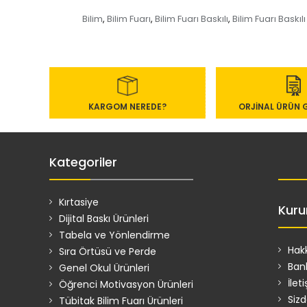
Bilim
Bilim Fuarı
Bilim Fuarı Baskılı
Bilim Fuarı Baskıl
,
,
,
KARGOM NEREDE?
ORJİNAL ÜRÜN 
Kategoriler
Kırtasiye
Kuru
Dijital Baskı Ürünleri
Tabela ve Yönlendirme
Hak
Sıra Örtüsü ve Perde
Ban
Genel Okul Ürünleri
İlet
Öğrenci Motivasyon Ürünleri
Siz
Tübitak Bilim Fuarı Ürünleri