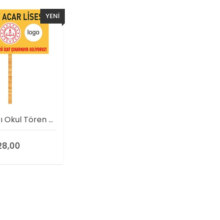
YENI
ÜRÜN
Bilim Fuarı Okul Tören Tabela
8,00