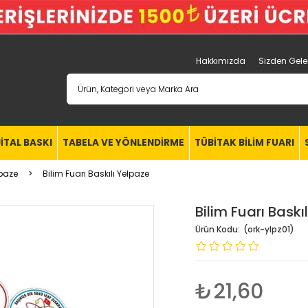
Hakkımızda
Sizden Gele
JİTAL BASKI
TABELA VE YÖNLENDİRME
TÜBİTAK BİLİM FUARI
lpaze
Bilim Fuarı Baskılı Yelpaze
Bilim Fuarı Baskı
(ork-ylpz01)
₺21,60