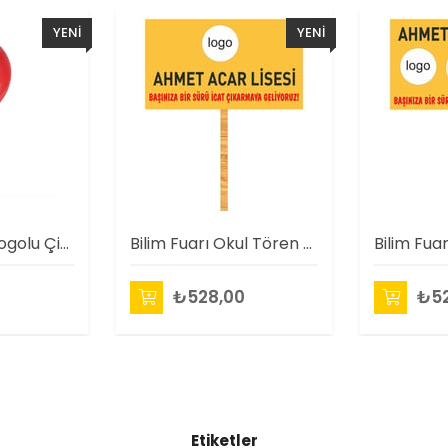
YENI
YENI
ÜRÜN
ÜRÜN
Türk Bayrağı Logolu Çift Yüz Baskılı Balon (100 Adet )
Bilim Fuarı Okul Tören Tabela
0
₺528,00
₺52
Etiketler