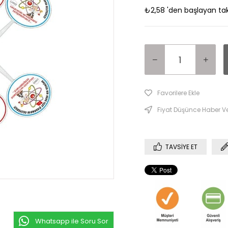
₺2,58
'den başlayan tak
Favorilere Ekle
Fiyat Düşünce Haber V
TAVSIYE ET
Whatsapp ile Soru Sor