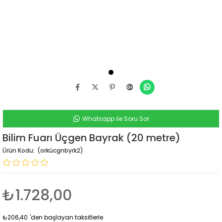
Whatsapp ile Soru Sor
Bilim Fuarı Üçgen Bayrak (20 metre)
(orkücgnbyrk2)
₺1.728,00
₺206,40
'den başlayan taksitlerle