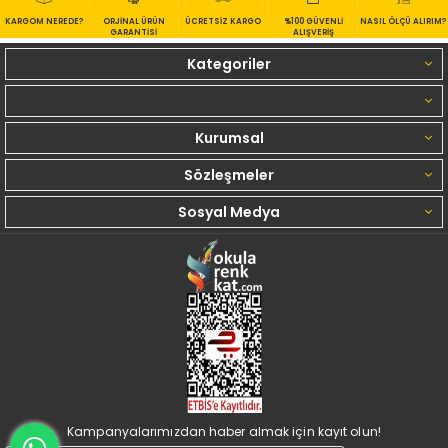
KARGOM NEREDE?
ORJİNAL ÜRÜN
ÜCRETSİZ KARGO
%100 GÜVENLİ
NASIL ÖLÇÜ ALIRIM?
GARANTİSİ
ALIŞVERİŞ
Kategoriler
Kurumsal
Sözleşmeler
Sosyal Medya
Kampanyalarımızdan haber almak için kayıt olun!